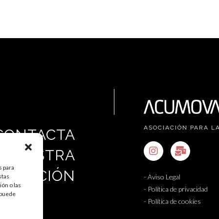
ASOCIACIÓN PARA L
CONTACTA
 NUESTRA
s para
SOCIACIÓN
- Aviso Legal
stas
ón o las
- Política de privacidad
, puede
- Política de cookies