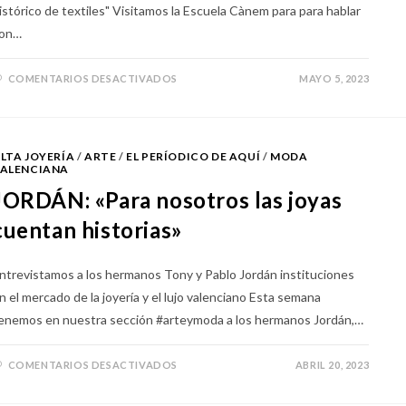
istórico de textiles" Visitamos la Escuela Cànem para para hablar
on…
COMENTARIOS DESACTIVADOS
MAYO 5, 2023
LTA JOYERÍA
/
ARTE
/
EL PERÍODICO DE AQUÍ
/
MODA
ALENCIANA
JORDÁN: «Para nosotros las joyas
cuentan historias»
ntrevistamos a los hermanos Tony y Pablo Jordán instituciones
n el mercado de la joyería y el lujo valenciano Esta semana
enemos en nuestra sección #arteymoda a los hermanos Jordán,…
COMENTARIOS DESACTIVADOS
ABRIL 20, 2023