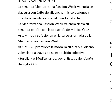
BEAUTY VALENCIA 2024
h
La segunda Mediterránea Fashion Week Valencia se
c
clausura con éxito de afluencia, más colecciones y
una clara vinculación con el mundo del arte
La Mediterránea Fashion Week Valencia cierra su
segunda edición con la presencia de Mónica Cruz
Arte y moda se fusionan en la tercera jornada de la
Mediterránea Fashion Week
A
V
ACUMOVA promueve la moda, la cultura y el diseño
valenciano a través de su exposición colectiva
«Sorolla y el Mediterráneo, por artistas valencian@s
del siglo XXI»
E
e
t