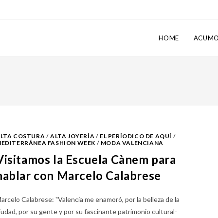
HOME
ACUM
LTA COSTURA
/
ALTA JOYERÍA
/
EL PERÍODICO DE AQUÍ
/
EDITERRÁNEA FASHION WEEK
/
MODA VALENCIANA
Visitamos la Escuela Cànem para
hablar con Marcelo Calabrese
arcelo Calabrese: "Valencia me enamoró, por la belleza de la
iudad, por su gente y por su fascinante patrimonio cultural-